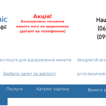
Акція!
Наш
Безкоштовне тиснення
вашого лого на щоденниках
(06
(деталі за телефоном)
(09
ел.пошта для відправлення макетів
designer.druk
Зробити запит по вартості
print.datamed
Послуги
Каталог картону
Вимоги д