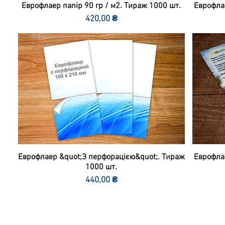
Еврофлаер папір 90 гр / м2. Тираж 1000 шт.
Еврофлае
Ціна
420,00 ₴
Еврофлаер &quot;З перфорацією&quot;. Тираж
Еврофлае
1000 шт.
Ціна
440,00 ₴
Приклади флаєрів