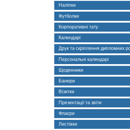
Наліпки
Футболки
Корпоративні тату
Календарі
Друк та скріплення дипломних ро
Персональні календарі
Щоденники
Банери
Візитки
Презентації та звіти
Флаєри
Листівки