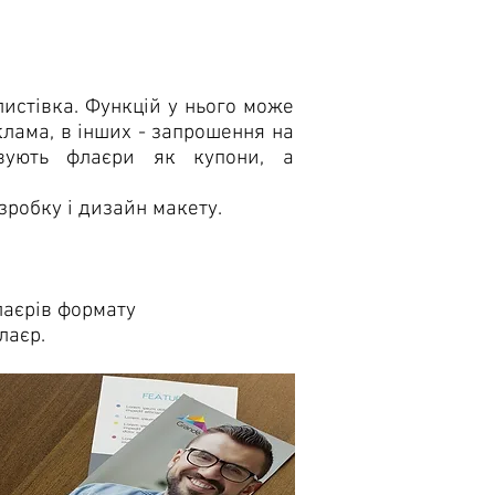
истівка. Функцій у нього може
клама, в інших - запрошення на
овують флаєри як купони, а
зробку і дизайн макету.
лаєрів формату
лаєр.