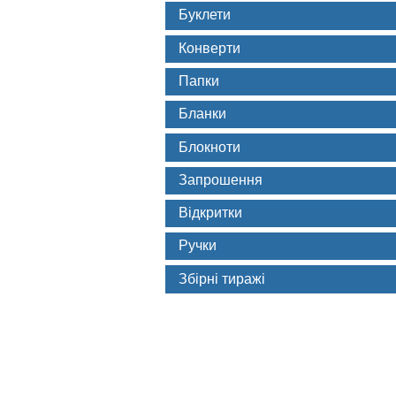
Буклети
Конверти
Папки
Бланки
Блокноти
Запрошення
Відкритки
Ручки
Збірні тиражі