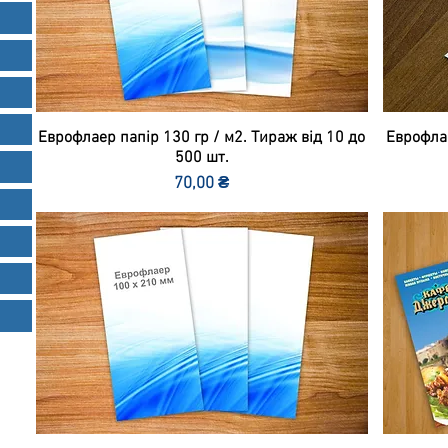
Еврофлаер папір 130 гр / м2. Тираж від 10 до
Еврофлае
500 шт.
Ціна
70,00 ₴