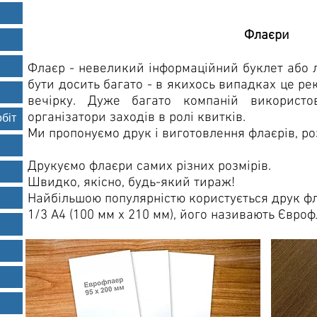
Флаєри
Флаєр - невеликий інформаційний буклет або л
бути досить багато - в якихось випадках це ре
вечірку. Дуже багато компаній використ
організатори заходів в ролі квитків.
біт
Ми пропонуємо друк і виготовлення флаєрів, ро
Друкуємо флаєри самих різних розмірів.
Швидко, якісно, будь-який тираж!
Найбільшою популярністю користується друк ф
1/3 А4 (100 мм х 210 мм), його називають Євроф