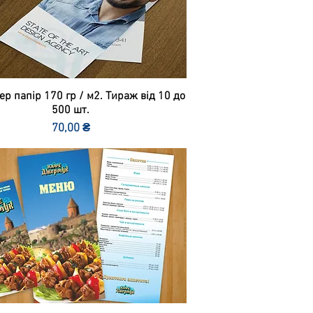
р папір 170 гр / м2. Тираж від 10 до
500 шт.
Ціна
70,00 ₴