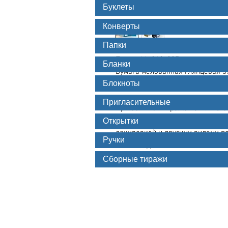
Буклеты
Конверты
Папки
Папка А4, 210x297. 

Бланки
Бумага мелованная глянцевая 350
Блокноты
Тираж10 шт.

Пригласительные
При большом тираже папки изгот
при малом — посредством цифров
Открытки
лакировкой и другими видами по
Ручки
Наша цифровая машина позволяет
запечаткой от 10 экземпляров н
Сборные тиражи