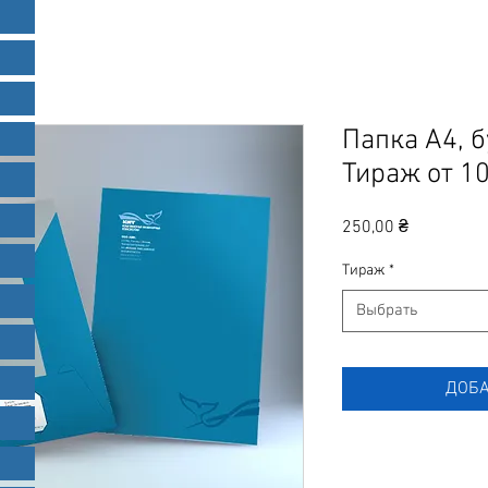
Папка А4, б
Тираж от 10
Цена
250,00 ₴
Тираж
*
Выбрать
ДОБА