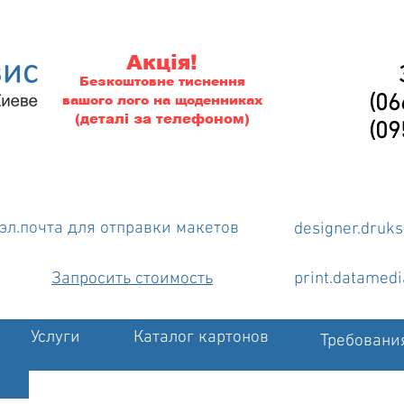
Акція!
Безкоштовне тиснення
(06
вашого лого на щоденниках
(деталі за телефоном)
(09
эл.почта для отправки макетов
designer.druk
Запросить стоимость
print.datamed
Услуги
Каталог картонов
Требовани
йки
Футболки
Корпоративные тату
Календари
Печ