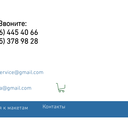
Звоните:
6) 445 40 66
5) 378 98 28
service@gmail.com
ia@gmail.com
Контакты
я к макетам
ать и переплет дипломов
Еще...