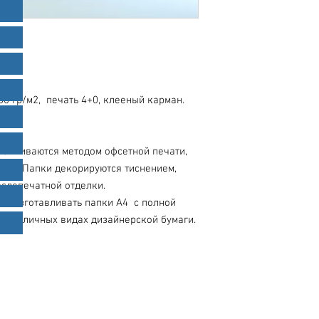
 гр/м2,  печать 4+0, клееный карман. 
авливаются методом офсетной печати, 
ой. Папки декорируются тиснением, 
слепечатной отделки. 

 изготавливать папки А4  с полной 
а различных видах дизайнерской бумаги.