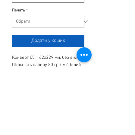
Печать
*
Додати у кошик
Конверт С5, 162х229 мм. без вікна. 
Щільність паперу 80 гр / м2, білий 
офсет. Клейкий клапан з 
силіконовою стрічкою. Друк 1 + 0. 
Базова ціна вказана за тираж 500 
шт. Конверти для вкладення листів 
А4, складених удвічі. Конверти 
виготовлені з білої офсетного 
паперу плотнотью 80г / м2, 
забезпечені відривний смужкою, 
яка захищає клейовий шар. Для 