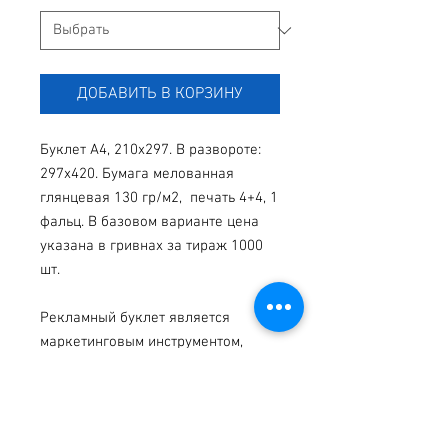
ДОБАВИТЬ В КОРЗИНУ
Буклет А4, 210x297. В развороте: 
297x420. Бумага мелованная 
глянцевая 130 гр/м2,  печать 4+4, 1 
фальц. В базовом варианте цена 
указана в гривнах за тираж 1000 
шт.

Рекламный буклет является 
маркетинговым инструментом, 
способным не просто 
распространить информацию, но 
акцентировать внимание 
потенциального клиента на том, 